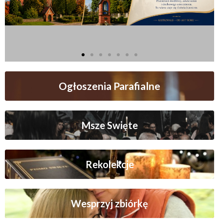
Ogłoszenia Parafialne
Msze Swięte
Rekolekcje
Wesprzyj zbiórkę