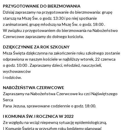
PRZYGOTOWANIE DO BIERZMOWANIA
Dzisiaj zapraszamy na przygotowanie do bierzmowania: grupę
starszą na Mszę Św. o godz. 13:30 i po niej spotkanie
z animatorami, grupę młodszą na Mszę Św. o godz. 18:00 .
W związku z przygotowaniem do bierzmowania na Nabożeństwo
Czerwcowe zapraszamy do dolnego kościoła.
DZIĘKCZYNNIE ZA ROK SZKOLNY
Msza Święta dziękczynna na zakończenie roku szkolnego zostanie
odprawiona w naszym kościele w najbliższy wtorek, 22 czerwca
o godz. 10:00 . Zapraszamy dzieci, młodzież, nauczycieli,
wychowawców
i rodziców.
NABOŻEŃSTWA CZERWCOWE
Zapraszamy na Nabożeństwa Czerwcowe ku czci Najświętszego
Serca
Pana Jezusa, sprawowane codziennie o godz. 18:00.
I KOMUNIA ŚW. I ROCZNICA W 2022
Ze względu na wciąż niepewną sytuację epidemiologiczną,
I Komunię Świętą w przyszłym roku będziemy planować