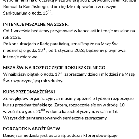
Romualda Kamińskiego, która będzie odprawiona w naszym
0
0
Sanktuarium o godz. 15
.
INTENCJE MSZALNE NA 2026 R.
Od 1 września będziemy przyjmować w kancelarii intencje mszalne na
rok 2026.
Po konsultacjach z Radą parafialną, uznaliśmy że na Mszę Św.
3
0
niedzielną o godz. 13
, od 1 stycznia 2026, będziemy przyjmowali
intencje zbiorowe.
MSZA ŚW. NA ROZPOCZĘCIE ROKU SZKOLNEGO
0
0
W najbliższy piątek o godz. 17
zapraszamy dzieci i młodzież na Mszę
Św. rozpoczynającą rok szkolny.
KURS PRZEDMAŁŻEŃSKI
Ze względów organizacyjnych musimy opóźnić o tydzień rozpoczęcie
kursu przedmałżeńskiego. Zatem, rozpocznie się on w środę, 10
0
0
września, o godz. 20
w domu katechetycznym, w sali nr 16.
Wszystkich zainteresowanych serdecznie zapraszamy.
PORZĄDEK NABOŻEŃSTW
Dzisiejsza niedziela jest ostatnią, podczas której obowiązuje