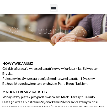
XXII Niedziela Zwykła
NOWY WIKARIUSZ
Od dzisiaj pracuje w naszej parafii nowy wikariusz – ks. Sylwester
Bryska.
Polecamy ks. Sylwestra pamięci modlitewnej parafian i życzymy
Bożego błogosławieństwa w służbie Panu Bogu i ludziom.
MATKA TERESA Z KALKUTY
W najbliższy piątek przypada święto św. Matki Teresy z Kalkuty.
Dlatego wraz z Siostrami Misjonarkami Miłości zapraszamy w dniu
wspomnienia na uroczystą Mszę Świętą pod przewodnictwem ks. bpa