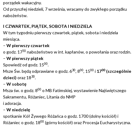
porządek wakacyjny.
Od przyszłej niedzieli, 7 września, wracamy do zwykłego porządku
nabożeństw.
I CZWARTEK, PIĄTEK, SOBOTA I NIEDZIELA
W tym tygodniu pierwszy czwartek, piątek, sobota i niedziela
miesiąca.
–
W pierwszy czwartek
5
0
o godz. 17
nabożeństwo w int. kapłanów, o powołania oraz rodzin.
–
W pierwszy piątek
0
0
Spowiedź od godz. 15
.
3
0
0
0
0
0
0
0
Msze Św. będą odprawiane o godz. 6
, 8
, 15
i
17
(szczególnie
3
0
dzieci)
oraz 18
.
–
W sobotę
0
0
Msza św. o godz. 8
o MB Fatimskiej, wystawienie Najświętszego
Sakramentu, Różaniec, Litania do NMP
i adoracja.
–
W niedzielę
spotkanie Kół Żywego Różańca o godz. 1700 (dolny kościół) i
0
0
Różaniec o godz. 18
(górny kościół) oraz Procesja Eucharystyczna.