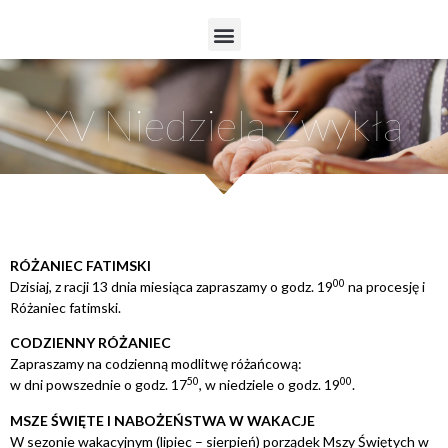
XV Niedziela Zwykła
RÓŻANIEC FATIMSKI
0
0
Dzisiaj, z racji 13 dnia miesiąca zapraszamy o godz. 19
na procesję i
Różaniec fatimski.
CODZIENNY RÓŻANIEC
Zapraszamy na codzienną modlitwę różańcową:
5
0
0
0
w dni powszednie o godz. 17
, w niedziele o godz. 19
.
MSZE ŚWIĘTE I NABOŻEŃSTWA W WAKACJE
W sezonie wakacyjnym (lipiec – sierpień) porządek Mszy Świętych w