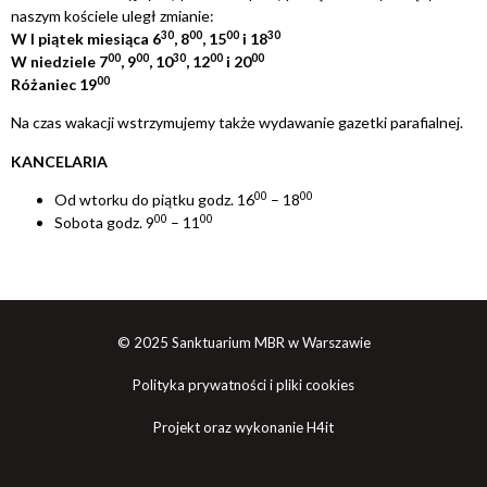
naszym kościele uległ zmianie:
3
0
0
0
0
0
3
0
W I piątek miesiąca 6
, 8
, 15
i 18
0
0
0
0
3
0
0
0
0
0
W niedziele 7
, 9
, 10
, 12
i 20
0
0
Różaniec 19
Na czas wakacji wstrzymujemy także wydawanie gazetki parafialnej.
KANCELARIA
0
0
0
0
Od wtorku do piątku godz. 16
– 18
0
0
0
0
Sobota godz. 9
– 11
© 2025 Sanktuarium MBR w Warszawie
Polityka prywatności i pliki cookies
Projekt oraz wykonanie H4it