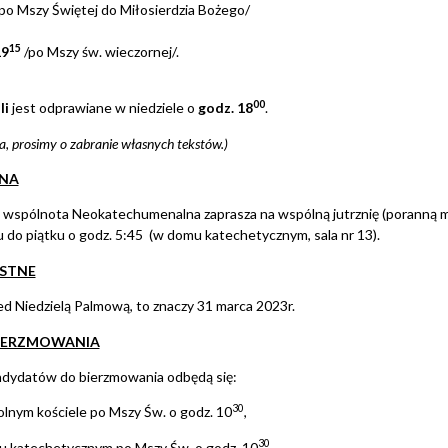
po Mszy Świętej do Miłosierdzia Bożego/
15
19
/po Mszy św. wieczornej/.
00
li
jest odprawiane w niedziele o
godz. 18
.
a, prosimy o zabranie własnych tekstów.)
TNA
 wspólnota Neokatechumenalna zaprasza na wspólną jutrznię (poranną m
 do piątku o godz. 5:45 (w domu katechetycznym, sala nr 13).
STNE
ed Niedzielą Palmową, to znaczy 31 marca 2023r.
IERZMOWANIA
andydatów do bierzmowania odbędą się:
30
olnym kościele po Mszy Św. o godz. 10
,
30
 katechetycznym po Mszy Św. o godz. 10
.