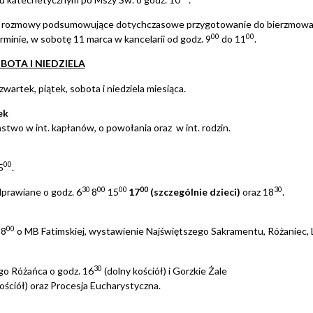
a rozmowy podsumowujące dotychczasowe przygotowanie do bierzmowani
00
00
rminie, w sobotę 11 marca w kancelarii od godz. 9
do 11
.
BOTA I NIEDZIELA
artek, piątek, sobota i niedziela miesiąca.
ek
two w int. kapłanów, o powołania oraz w int. rodzin.
00
5
.
30
00
00
00
30
prawiane o godz. 6
8
15
17
(szczególnie dzieci)
oraz 18
.
00
 8
o MB Fatimskiej, wystawienie Najświętszego Sakramentu, Różaniec, L
30
o Różańca o godz. 16
(dolny kościół) i Gorzkie Żale
ościół) oraz Procesja Eucharystyczna.