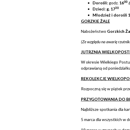
00
Dorośli:
godz.
16
/
30
Dzieci: g. 17
Młodzież i dorośli 
GORZKIE ŻALE
Nabożeństwo
Gorzkich Ża
(Ze względu na awarię rzutnik
JUTRZNIA WIELKOPOS
W okresie Wielkiego Postu
odprawianą od poniedziałku
REKOLEKCJE WIELKOPO
Rozpoczną się w piątek prz
PRZYGOTOWANIA DO B
Najbliższe spotkania dla k
5 marca dla wszystkich w d
19 marca w grupach w domu