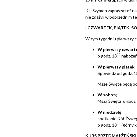
Ks. Szymon zaprasza też n
nie zdążyli w poprzednim te
I CZWARTEK, PIĄTEK, SO
W tym tygodniu pierwszy czw
W
pierwszy czwart
00
o godz. 18
nabożeńs
W pierwszy piątek
Spowiedź od godz. 1
Msze Święte będą od
W sobotę
Msza Święta o godz.
W niedzielę
spotkanie Kół Żyweg
00
o godz. 18
(górny k
KURS PRZEDMAŁŻEŃSKI