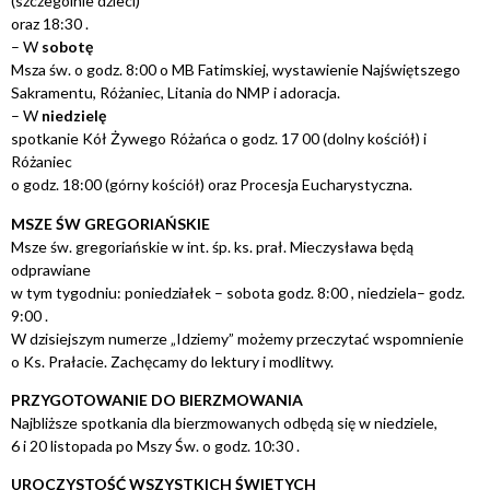
(szczególnie dzieci)
oraz 18:30 .
– W
sobotę
Msza św. o godz. 8:00 o MB Fatimskiej, wystawienie Najświętszego
Sakramentu, Różaniec, Litania do NMP i adoracja.
– W
niedzielę
spotkanie Kół Żywego Różańca o godz. 17 00 (dolny kościół) i
Różaniec
o godz. 18:00 (górny kościół) oraz Procesja Eucharystyczna.
MSZE ŚW GREGORIAŃSKIE
Msze św. gregoriańskie w int. śp. ks. prał. Mieczysława będą
odprawiane
w tym tygodniu: poniedziałek – sobota godz. 8:00 , niedziela– godz.
9:00 .
W dzisiejszym numerze „Idziemy” możemy przeczytać wspomnienie
o Ks. Prałacie. Zachęcamy do lektury i modlitwy.
PRZYGOTOWANIE DO BIERZMOWANIA
Najbliższe spotkania dla bierzmowanych odbędą się w niedziele,
6 i 20 listopada po Mszy Św. o godz. 10:30 .
UROCZYSTOŚĆ WSZYSTKICH ŚWIĘTYCH