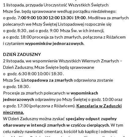
1 listopada, przypada Uroczystość Wszystkich Świętych
Msze Św. będą sprawowane według porządku niedzielnego:
o godz. 7
:00 9:00 10:30 12:00 13:30 i 19:00
. Modlitwa za zmarłych
polecanych we Mszy Świętej Listopadowej rozpocznie się
o godz. 8:30 , zaś o godz. 9:00 Msza Św. w ich intencji,
a o godz. 18:00 procesja za tych zmarłych, połączona z Różańcem
i czytaniem
wypominków jednorazowych
.
DZIEŃ ZADUSZNY
2 listopada, we wspomnienie Wszystkich Wiernych Zmarłych –
Dzień Zaduszny, Msze Święte będą sprawowane
o godz. 6:30 8:00 10:00 i 18:30 .
Msza Św.
Listopadowa za zmarłych
odprawiona zostanie
o godz. 18:30 .
Procesje za zmarłych polecanych w
wypominkach
jednorazowych
odprawimy po Mszy Świętej o godz. 10:00 oraz
o godz. 17:30 (połączona z Różańcem).
Kancelaria w Zaduszki
nieczynna.
W Dzień Zaduszny można zyskać
specjalny odpust zupełny
ofiarowany w intencji zmarłych w czyśćcu cierpiących.
W tym
celu należy nawiedzić cmentarz, kościół lub kaplicę i odmówić