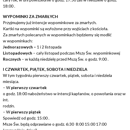
18:00 .
WYPOMINKI ZA ZMARŁYCH
Przyjmujemy już intencje wypominkowe za zmarłych.
Kartki na wypominki są wyłożone przy wyjściach z kościoła.
Za zmarłych polecanych w wypominkach będziemy się modlić
w wypominkach:
Jednorazowych –
1 i 2 listopada
Listopadowych
– cały listopad podczas Mszy Św. wypominkowej
Rocznych
– w każdą niedzielę przed Mszą Św. o godz. 9:00 .
I CZWARTEK, PIĄTEK, SOBOTA I NIEDZIELA
W tym tygodniu pierwszy czwartek, piątek, sobota i niedziela
miesiąca.
– W
pierwszy czwartek
o godz. 18:00 nabożeństwo w intencji kapłanów, o powołania oraz w
int.
rodzin.
– W
pierwszy piątek
Spowiedź od godz. 15:00 .
Msze Św. będą odprawiane o godz. 6:30 8:00 15:00 17:00