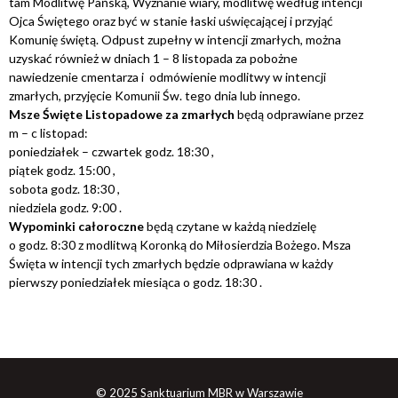
tam Modlitwę Pańską, Wyznanie wiary, modlitwę według intencji
Ojca Świętego oraz być w stanie łaski uświęcającej i przyjąć
Komunię świętą. Odpust zupełny w intencji zmarłych, można
uzyskać również w dniach 1 – 8 listopada za pobożne
nawiedzenie cmentarza i odmówienie modlitwy w intencji
zmarłych, przyjęcie Komunii Św. tego dnia lub innego.
Msze Święte Listopadowe za zmarłych
będą odprawiane przez
m – c listopad:
poniedziałek – czwartek godz. 18:30 ,
piątek godz. 15:00 ,
sobota godz. 18:30 ,
niedziela godz. 9:00 .
Wypominki całoroczne
będą czytane w każdą niedzielę
o godz. 8:30 z modlitwą Koronką do Miłosierdzia Bożego. Msza
Święta w intencji tych zmarłych będzie odprawiana w każdy
pierwszy poniedziałek miesiąca o godz. 18:30 .
© 2025 Sanktuarium MBR w Warszawie