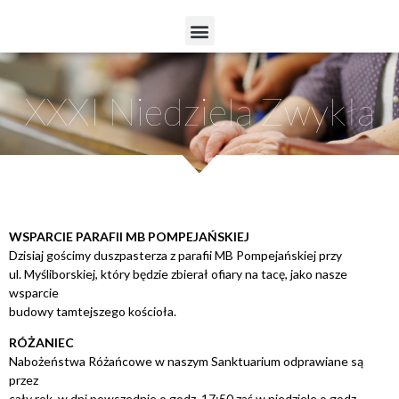
XXXI Niedziela Zwykła
WSPARCIE PARAFII MB POMPEJAŃSKIEJ
Dzisiaj gościmy duszpasterza z parafii MB Pompejańskiej przy
ul. Myśliborskiej, który będzie zbierał ofiary na tacę, jako nasze
wsparcie
budowy tamtejszego kościoła.
RÓŻANIEC
Nabożeństwa Różańcowe w naszym Sanktuarium odprawiane są
przez
cały rok, w dni powszednie o godz. 17:50 zaś w niedziele o godz.