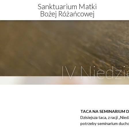
Sanktuarium Matki
Bożej Różańcowej
IV Niedz
TACA NA SEMINARIUM
Dzisiejsza taca, z racji „Ni
potrzeby seminarium ducho