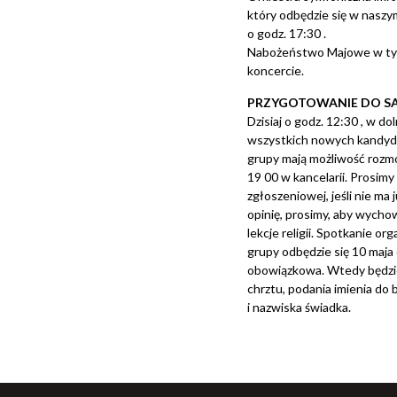
który odbędzie się w naszym
o godz. 17:30 .
Nabożeństwo Majowe w tym
koncercie.
PRZYGOTOWANIE DO S
Dzisiaj o godz. 12:30 , w d
wszystkich nowych kandyd
grupy mają możliwość rozmo
19 00 w kancelarii. Prosimy
zgłoszeniowej, jeśli nie ma
opinię, prosimy, aby wycho
lekcje religii. Spotkanie o
grupy odbędzie się 10 maja
obowiązkowa. Wtedy będzie
chrztu, podania imienia do 
i nazwiska świadka.