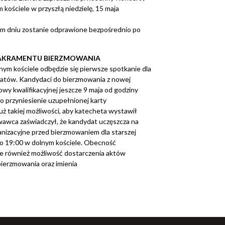
 kościele w przyszłą niedzielę, 15 maja
 dniu zostanie odprawione bezpośrednio po
AKRAMENTU BIERZMOWANIA
olnym kościele odbędzie się pierwsze spotkanie dla
atów. Kandydaci do bierzmowania z nowej
wy kwalifikacyjnej jeszcze 9 maja od godziny
 o przyniesienie uzupełnionej karty
 już takiej możliwości, aby katecheta wystawił
wawca zaświadczył, że kandydat uczęszcza na
rganizacyjne przed bierzmowaniem dla starszej
 o 19:00 w dolnym kościele. Obecność
 również możliwość dostarczenia aktów
bierzmowania oraz imienia