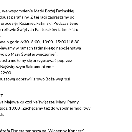
ja, we wspomnienie Matki Bożej Fatimskiej
pust parafialny. Z tej racji zapraszamy po
 procesję i Różaniec Fatimski. Podczas tego
 relikwie Świętych Pastuszków fatimskich:
.
 o godz. 6:30 , 8:00 , 10:00 , 15:00 i 18:30 .
iewamy w ramach fatimskiego nabożeństwa
wo po Mszy Świętej wieczornej).
pustu możemy się przygotować poprzez
 Najświętszym Sakramentem –
22:00 .
pustową odprawi i słowo Boże wygłosi
E
 Majowe ku czci Najświętszej Maryi Panny
odz. 18:00 . Zachęcamy też do wspólnej modlitwy
ch.
Józefa Elsnera zaprasza na „Wiosenny Koncert”,