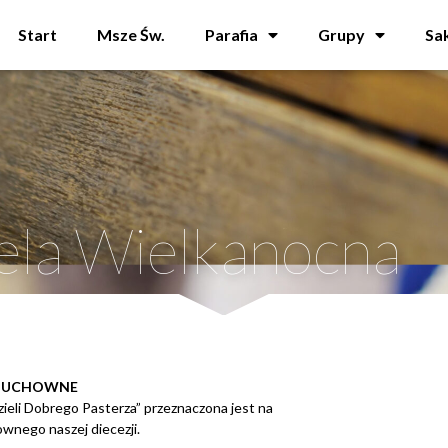
Start
Msze Św.
Parafia
Grupy
Sa
iela Wielkanocna
 DUCHOWNE
edzieli Dobrego Pasterza” przeznaczona jest na
wnego naszej diecezji.