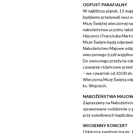
ODPUST PARAFIALNY
W najbliższy piątek, 13 ma
będziemy przeżywali nasz od
Mszy Świętej wieczornej na
nabożeństwa uczcimy także
Hiacynty i Franciszka Marto
Msze Święte będą odprawiane
Nabożeństwo Majowe odśp
wieczornego (czyli wyjątko
Do owocnego przeżycia od
czuwanie różańcowe przed
– we czwartek od 20:00 do 
Wieczorną Mszę Świętą od
ks. Wojciech.
NABOŻEŃSTWA MAJOW
Zapraszamy na Nabożeństwa
sprawowane codziennie o g
przy osiedlowych kapliczka
WIOSENNY KONCERT
Orkiestra symfoniczna im. 